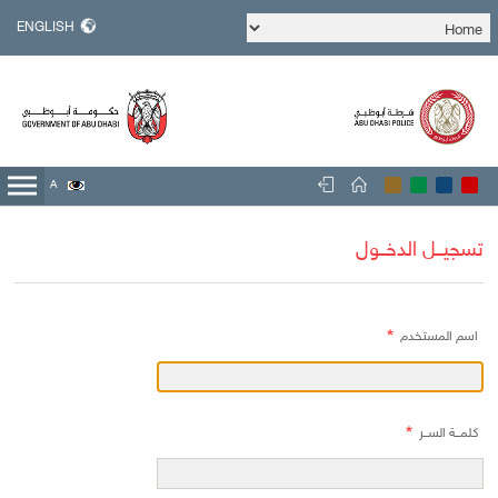
ENGLISH
A
A
A
تسجيــل الدخــول
اسم المستخدم
كلمــة الســر